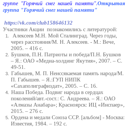
группе "Горячий снег нашей памяти".
Открытая
группа "Горячий снег нашей памяти"
https://vk.com/club158646132
Участники Акции познакомились с литературой:
Алексеев М.Н. Мой Сталинград. Через годы,
1.
через расстояния/М. Н. Алексеев. - М.: Вече,
2005. – 416 с.
Бушков, П.Н. Патриоты и победа/П.Н. Бушков
2.
– Я.: ОАО «Медиа-холдинг Якутия», 2007. – С.
49-51.
Габышев, М. П. Неиссякаемая память народа/М.
3.
П. Габышев. – Я.:ГУП НИПК
«Сахаполиграфиздат», 2005. – С. 16.
Наша Победа. Подвиг народа в сердцах
4.
поколений/авт.-сост.: С. Андреева. – Я.: ОАО
«Алмазы Анабара»; Красноярск: ИЦ «Инспаер»,
2015. – 276 с.
Ордена и медали Союза ССР. [альбом] - Москва:
5.
Известия, 1984. – 192 с.