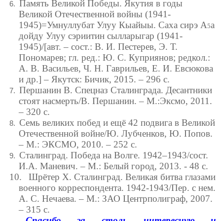
Память Великой Победы. Якутия в годы
6.
Великой Отечественной войны (1941-
1945)=Умнуллубат Улуу Кыайыы. Саха сирэ А
а
5
дойду Улуу сэриитин сылларыгар (1941-
1945)/[авт. – сост.: В. И. Пестерев, Э. Т.
Пономарев; гл. ред.: Ю. С. Куприянов; редкол.:
А. В. Васильев, Ч. Н. Гаврильев, Е. И. Евсюкова
и др.] – Якутск: Бичик, 2015. – 296 с.
Першанин В. Спецназ Сталинграда. Десантники
7.
стоят насмерть/В. Першанин. – М.:Эксмо, 2011.
– 320 с.
Семь великих побед и ещё 42 подвига в Великой
8.
Отечественной войне/Ю. Лубченков, Ю. Попов.
– М.: ЭКСМО, 2010. – 252 с.
Сталинград. Победа на Волге. 1942–1943/сост.
9.
И.А. Маневич. – М.: Белый город, 2013. - 48 с.
10.
Шрётер Х. Сталинград. Великая битва глазами
военного корреспондента. 1942-1943/Пер. с нем.
А. С. Нечаева. – М.: ЗАО Центрполиграф, 2007.
– 315 с.
Спасибо за столь интересную и