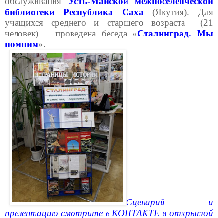
обслуживания
Усть-Майской межпоселенческой
библиотеки Республика Саха
(Якутия). Для
учащихся среднего и старшего возраста (21
человек) проведена беседа «
Сталинград. Мы
помним
».
Сценарий и
презентацию смотрите в КОНТАКТЕ в открытой